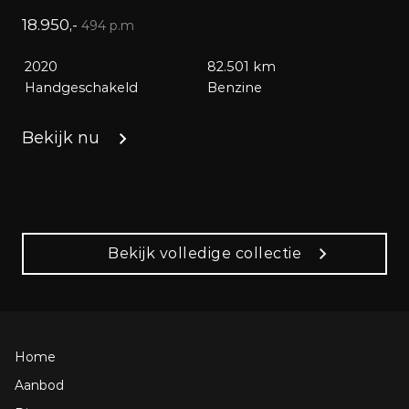
18.950,-
9
494 p.m
2020
82.501 km
Handgeschakeld
Benzine
Bekijk nu
Bekijk volledige collectie
Home
Aanbod