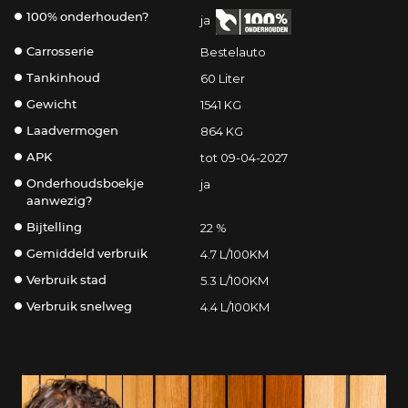
100% onderhouden?
ja
Bestelauto
Carrosserie
60 Liter
Tankinhoud
1541 KG
Gewicht
864 KG
Laadvermogen
tot 09-04-2027
APK
ja
Onderhoudsboekje
aanwezig?
22 %
Bijtelling
4.7 L/100KM
Gemiddeld verbruik
5.3 L/100KM
Verbruik stad
4.4 L/100KM
Verbruik snelweg