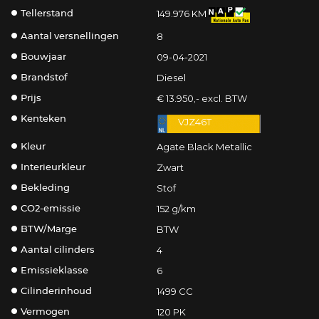
149.976 KM
Tellerstand
8
Aantal versnellingen
09-04-2021
Bouwjaar
Diesel
Brandstof
€ 13.950,- excl. BTW
Prijs
Kenteken
VJZ46T
Agate Black Metallic
Kleur
Zwart
Interieurkleur
Stof
Bekleding
152 g/km
CO2-emissie
BTW
BTW/Marge
4
Aantal cilinders
6
Emissieklasse
1499 CC
Cilinderinhoud
120 PK
Vermogen